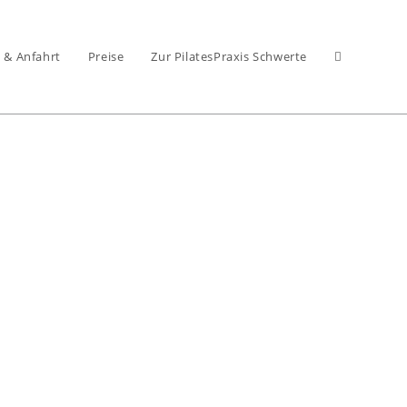
 & Anfahrt
Preise
Zur PilatesPraxis Schwerte